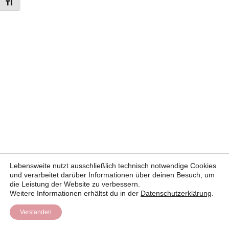
Schrift vergrößern
Lebensweite nutzt ausschließlich technisch notwendige Cookies
und verarbeitet darüber Informationen über deinen Besuch, um
© 2025 Christine Pauligk | Lebensweite
die Leistung der Website zu verbessern.
Weitere Informationen erhältst du in der
Datenschutzerklärung
.
Impressum
Datenschutz
Verstanden
Neve
| Präsentiert von
WordPress