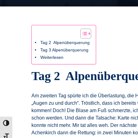
Tag 2 Alpenüberquerung
Tag 3 Alpenüberquerung
Weiterlesen
Tag 2 Alpenüberqu
Am zweiten Tag spürte ich die Überlastung, die H
„Augen zu und durch“. Tröstlich, dass ich bereit
kommen! Doch! Die Blase am Fuß schmerzte, ich 
schon werden. Und dann die Tatsache: Karte nich
Umschalten auf hohe Kontraste
konnte nicht mehr. Mir tat alles weh. Der nächst
Achenkirch dann die Rettung: in zwei Minuten ko
Schrift vergrößern