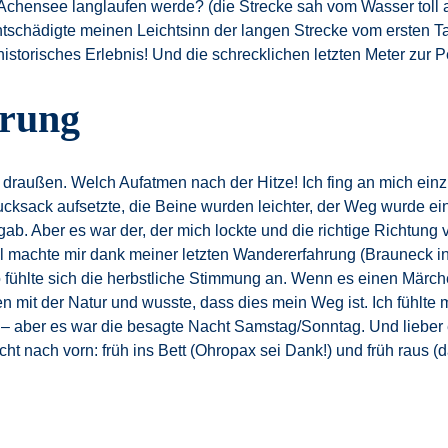
chensee langlaufen werde? (die Strecke sah vom Wasser toll au
entschädigte meinen Leichtsinn der langen Strecke vom ersten T
historisches Erlebnis! Und die schrecklichen letzten Meter zur
erung
 draußen. Welch Aufatmen nach der Hitze! Ich fing an mich ein
cksack aufsetzte, die Beine wurden leichter, der Weg wurde eins
ab. Aber es war der, der mich lockte und die richtige Richtung v
 machte mir dank meiner letzten Wandererfahrung (Brauneck in 
fühlte sich die herbstliche Stimmung an. Wenn es einen Märchenw
 mit der Natur und wusste, dass dies mein Weg ist. Ich fühlte
e – aber es war die besagte Nacht Samstag/Sonntag. Und lieber 
cht nach vorn: früh ins Bett (Ohropax sei Dank!) und früh raus (