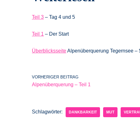
Teil 3
– Tag 4 und 5
Teil 1
– Der Start
Überblicksseite
Alpenüberquerung Tegernsee – S
VORHERIGER BEITRAG
Alpenüberquerung – Teil 1
Schlagwörter:
DANKBARKEIT
MUT
VERTRA