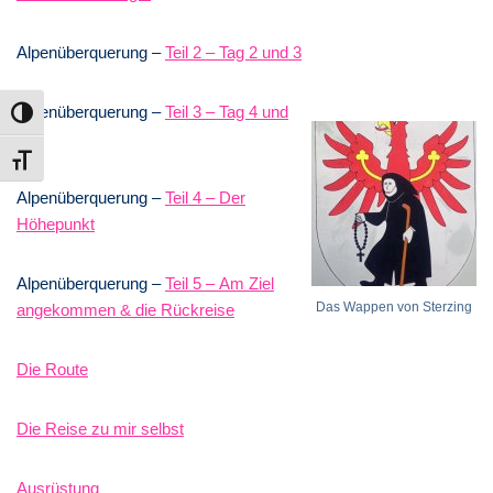
Alpenüberquerung –
Teil 2 – Tag 2 und 3
Alpenüberquerung –
Teil 3 – Tag 4 und
Umschalten auf hohe Kontraste
5
Schrift vergrößern
Alpenüberquerung –
Teil 4 – Der
Höhepunkt
Alpenüberquerung –
Teil 5 – Am Ziel
Das Wappen von Sterzing
angekommen & die Rückreise
Die Route
Die Reise zu mir selbst
Ausrüstung