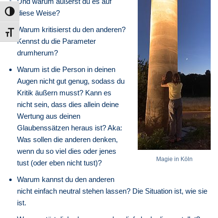
Und warum äußerst du es auf
diese Weise?
Umschalten auf hohe Kontraste
Warum kritisierst du den anderen?
Schrift vergrößern
Kennst du die Parameter
drumherum?
Warum ist die Person in deinen
Augen nicht gut genug, sodass du
Kritik äußern musst? Kann es
nicht sein, dass dies allein deine
Wertung aus deinen
Glaubenssätzen heraus ist? Aka:
Was sollen die anderen denken,
wenn du so viel dies oder jenes
Magie in Köln
tust (oder eben nicht tust)?
Warum kannst du den anderen
nicht einfach neutral stehen lassen? Die Situation ist, wie sie
ist.