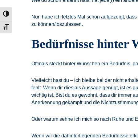
Wie du schon erkannt hast, hat jede(r) ein ander
Umschalten auf hohe Kontraste
Nun habe ich letztes Mal schon aufgezeigt, dass
zu können/loszulassen.
Schrift vergrößern
Bedürfnisse hinter
Oftmals steckt hinter Wünschen ein Bedürfnis, d
Vielleicht hast du – ich bleibe bei der nicht er
fehlt. Wenn dir dies als Aussage genügt, ist es 
wichtig ist. Bist du es gewohnt, dass dir immer au
Anerkennung gekämpft und die Nichtzustimmung 
Oder warum sehne ich mich so nach Ruhe und Ein
Wenn wir die dahinterliegenden Bedürfnisse erken