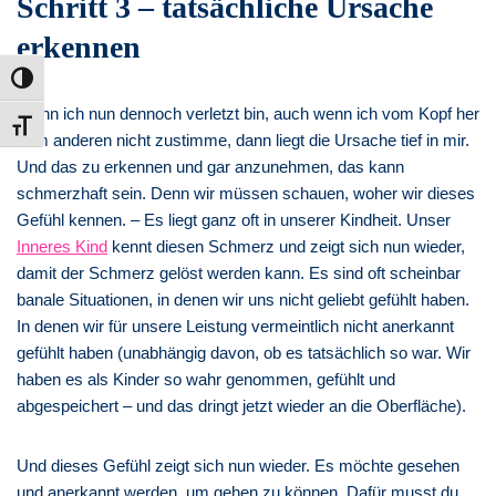
Schritt 3 – tatsächliche Ursache
erkennen
Umschalten auf hohe Kontraste
Wenn ich nun dennoch verletzt bin, auch wenn ich vom Kopf her
Schrift vergrößern
dem anderen nicht zustimme, dann liegt die Ursache tief in mir.
Und das zu erkennen und gar anzunehmen, das kann
schmerzhaft sein. Denn wir müssen schauen, woher wir dieses
Gefühl kennen. – Es liegt ganz oft in unserer Kindheit. Unser
Inneres Kind
kennt diesen Schmerz und zeigt sich nun wieder,
damit der Schmerz gelöst werden kann. Es sind oft scheinbar
banale Situationen, in denen wir uns nicht geliebt gefühlt haben.
In denen wir für unsere Leistung vermeintlich nicht anerkannt
gefühlt haben (unabhängig davon, ob es tatsächlich so war. Wir
haben es als Kinder so wahr genommen, gefühlt und
abgespeichert – und das dringt jetzt wieder an die Oberfläche).
Und dieses Gefühl zeigt sich nun wieder. Es möchte gesehen
und anerkannt werden, um gehen zu können. Dafür musst du