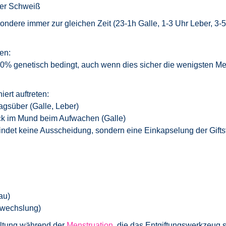
der Schweiß
ndere immer zur gleichen Zeit (23-1h Galle, 1-3 Uhr Leber, 3-
en:
 40% genetisch bedingt, auch wenn dies sicher die wenigsten 
ert auftreten:
agsüber (Galle, Leber)
ck im Mund beim Aufwachen (Galle)
ndet keine Ausscheidung, sondern eine Einkapselung der Giftsto
au)
fwechslung)
ältung während der
Menstruation
, die das Entgiftungswerkzeug sc