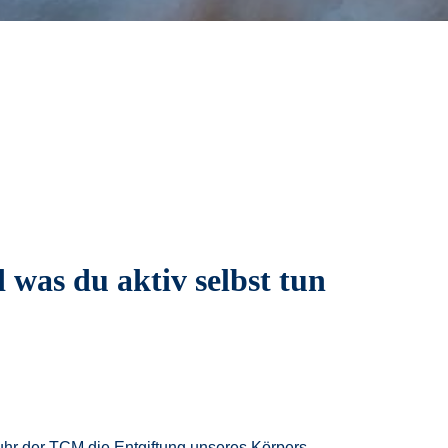
 was du aktiv selbst tun
nuhr der TCM die Entgiftung unseres Körpers