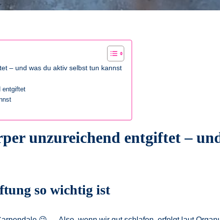
et – und was du aktiv selbst tun kannst
entgiftet
nnst
per unzureichend entgiftet – und
ung so wichtig ist
Carpendale 😉 … Also, wenn wir gut schlafen, erfolgt laut Orga