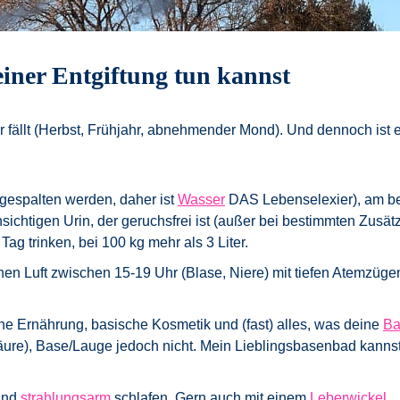
iner Entgiftung tun kannst
r fällt (Herbst, Frühjahr, abnehmender Mond). Und dennoch ist es
gespalten werden, daher ist
Wasser
DAS Lebenselexier), am be
sichtigen Urin, der geruchsfrei ist (außer bei bestimmten Zusät
 Tag trinken, bei 100 kg mehr als 3 Liter.
chen Luft zwischen 15-19 Uhr (Blase, Niere) mit tiefen Atemzü
he Ernährung, basische Kosmetik und (fast) alles, was deine
Ba
äure), Base/Lauge jedoch nicht. Mein Lieblingsbasenbad kanns
 und
strahlungsarm
schlafen. Gern auch mit einem
Leberwickel
.