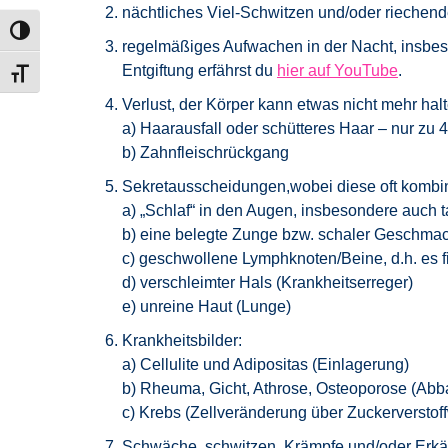
nächtliches Viel-Schwitzen und/oder riechen
Umschalten auf hohe Kontraste
regelmäßiges Aufwachen in der Nacht, insbeso
Entgiftung erfährst du
hier auf YouTube
.
Schrift vergrößern
Verlust, der Körper kann etwas nicht mehr halt
a) Haarausfall oder schütteres Haar – nur zu
b) Zahnfleischrückgang
Sekretausscheidungen,wobei diese oft kombini
a) „Schlaf“ in den Augen, insbesondere auch t
b) eine belegte Zunge bzw. schaler Geschma
c) geschwollene Lymphknoten/Beine, d.h. es fi
d) verschleimter Hals (Krankheitserreger)
e) unreine Haut (Lunge)
Krankheitsbilder:
a) Cellulite und Adipositas (Einlagerung)
b) Rheuma, Gicht, Athrose, Osteoporose (Abb
c) Krebs (Zellveränderung über Zuckerverstof
Schwäche, schwitzen, Krämpfe und/oder Erk