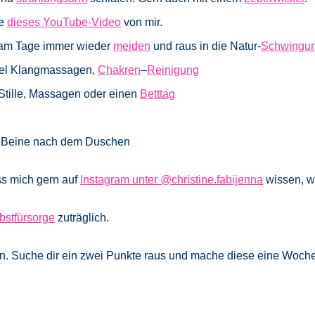
he
dieses YouTube-Video
von mir.
am Tage immer wieder
meiden
und raus in die Natur-
Schwingu
iel Klangmassagen,
Chakren
–
Reinigung
 Stille, Massagen oder einen
Betttag
d Beine nach dem Duschen
ss mich gern auf
Instagram unter @christine.fabijenna
wissen, wa
bstfürsorge
zuträglich.
n. Suche dir ein zwei Punkte raus und mache diese eine Woche l