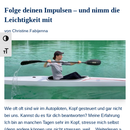
Folge deinen Impulsen – und nimm die
Leichtigkeit mit
von
Christine.Fabijenna
Umschalten auf hohe Kontraste
Schrift vergrößern
Wie oft oft sind wir im Autopiloten, Kopf gesteuert und gar nicht
bei uns. Kannst du es für dich beantworten? Meine Erfahrung
Ich bin an manchen Tagen sehr im Kopf, stresse mich selbst
(denn andere können uns nicht stressen, weil…
Weiterlesen »